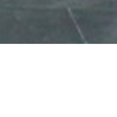
Salón Juárez
Salón Juárez, Centro Cultural Universitario Tlatelolco.
Ciudad de México (2018)
Teatro Ojo: Héctor Bourges, Karla Rodríguez, Laura
Furlan, Patricio Villarreal, Alonso Arrieta, Fernanda
Villegas y María López.
Diseño sonoro: Zulu González.