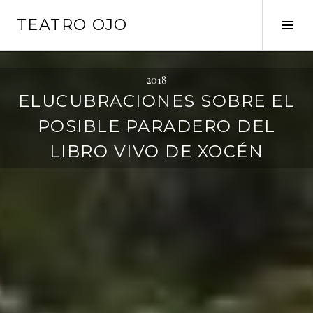
S
TEATRO OJO
k
T
i
o
p
g
t
g
2018
o
l
ELUCUBRACIONES SOBRE EL
c
e
POSIBLE PARADERO DEL
o
S
n
i
LIBRO VIVO DE XOCÉN
t
d
e
e
n
b
t
a
r